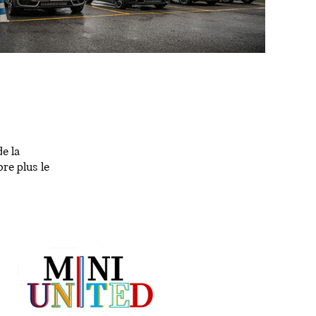
e la
re plus le