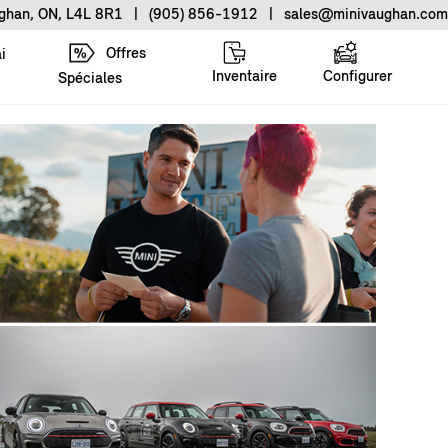
ughan, ON, L4L 8R1
|
(905) 856-1912
|
sales@minivaughan.com
Offres
i
Inventaire
Configurer
Spéciales