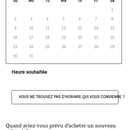
Su
Mo
Tu
We
Th
Fr
Sa
1
2
3
4
5
6
7
8
9
10
11
12
13
14
15
16
17
18
19
20
21
22
23
24
25
26
27
28
29
30
31
Heure souhaitée
VOUS NE TROUVEZ PAS D'HORAIRE QUI VOUS CONVIENNE ?
Quand aviez-vous prévu d’acheter un nouveau