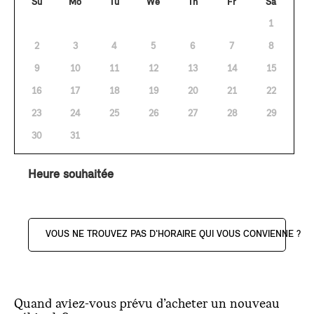
Su
Mo
Tu
We
Th
Fr
Sa
1
2
3
4
5
6
7
8
9
10
11
12
13
14
15
16
17
18
19
20
21
22
23
24
25
26
27
28
29
30
31
Heure souhaitée
VOUS NE TROUVEZ PAS D'HORAIRE QUI VOUS CONVIENNE ?
Quand aviez-vous prévu d’acheter un nouveau